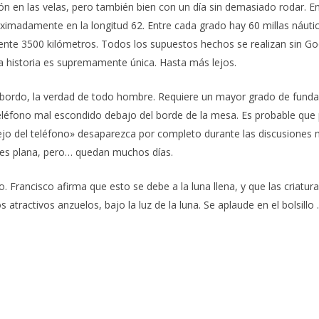
 en las velas, pero también bien con un día sin demasiado rodar. E
imadamente en la longitud 62. Entre cada grado hay 60 millas náutic
te 3500 kilómetros. Todos los supuestos hechos se realizan sin Goo
a historia es supremamente única. Hasta más lejos.
bordo, la verdad de todo hombre. Requiere un mayor grado de fundam
teléfono mal escondido debajo del borde de la mesa. Es probable que
flejo del teléfono» desaparezca por completo durante las discusiones
a es plana, pero… quedan muchos días.
o. Francisco afirma que esto se debe a la luna llena, y que las criat
atractivos anzuelos, bajo la luz de la luna. Se aplaude en el bolsillo